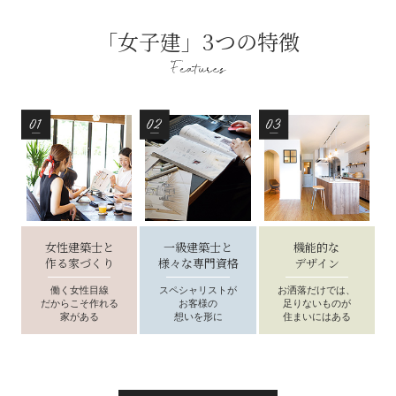
「女子建」
3
つの特徴
女性建築士と
一級建築士と
機能的な
作る家づくり
様々な専門資格
デザイン
働く女性目線
スペシャリストが
お洒落だけでは、
だからこそ
作れる
お客様の
足りないものが
家がある
想いを形に
住まいにはある
more