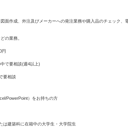
、図面作成、外注及びメーカーへの発注業務や購入品のチェック、
などの業務。
0円
中で要相談(週4以上)
中で要相談
cel/PowerPoint）をお持ちの方
たは建築科に在籍中の大学生・大学院生