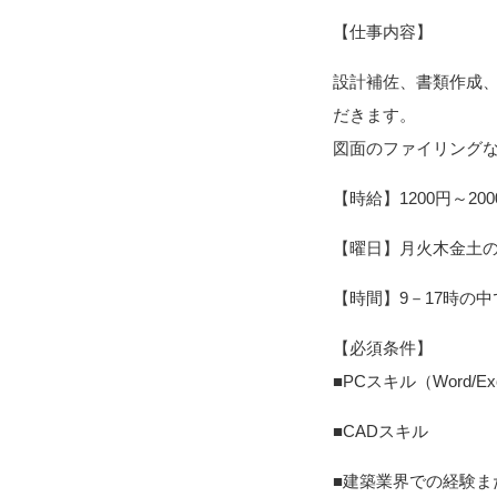
【仕事内容】
設計補佐、書類作成
だきます。
図面のファイリング
【時給】1200円～200
【曜日】月火木金土の
【時間】9－17時の
【必須条件】
■PCスキル（Word/Ex
■CADスキル
■建築業界での経験ま