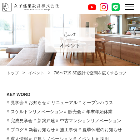
instagram
LINE
youtube
イベント
トップ
イベント
7/6〜7/19 3D設計で空間を広くするコツ
KEY WORD
見学会
お知らせ
リニューアル
オープンハウス
スケルトンリノベーション
販売会
年末年始休業
完成見学会
新築戸建
中古マンションリノベーション
ブログ
新着お知らせ
施工事例
夏季休暇のお知らせ
求人情報
戸建リノベーション
イベント
採用