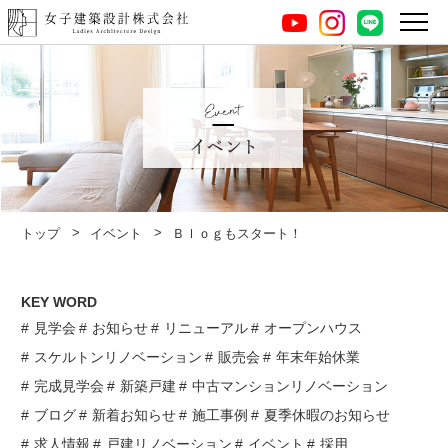
instagram
LINE
youtube
イベント
トップ
イベント
Ｂｌｏｇもスタート！
KEY WORD
見学会
お知らせ
リニューアル
オープンハウス
スケルトンリノベーション
販売会
年末年始休業
完成見学会
新築戸建
中古マンションリノベーション
ブログ
新着お知らせ
施工事例
夏季休暇のお知らせ
求人情報
戸建リノベーション
イベント
採用