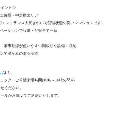
ポイント◇
・土佐堀・中之島エリア
㎡（共用エントランス大変きれいで管理状態の良いマンションです）
ノベーションで設備・配管全て一新
た、家事動線が使いやすい間取りや設備・収納
ーンで温かみのある空間
ct/
より、
ェック→ご希望来場時間(10時～16時の間)を
わせください。
メールかお電話でご返信いたします。