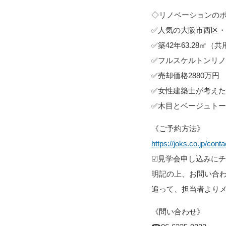
◇リノベーションの
✅人気の大阪市西区
✅築42年63.28
✅フルスケルトンリ
✅売却価格2880万円
✅女性建築士が考え
✅木目とベージュト
《ご予約方法》
https://joks.co.jp/conta
☑見学会申し込みにチ
明記の上、お問い合
追って、担当者より
《問い合わせ》