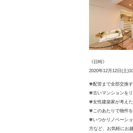
《日時》
2020年12月12日(土
✾配管まで全部交換
✾古いマンションを
✾女性建築家が考え
✾このあたりで物件
✾いつかリノベーシ
方など、お気軽にお