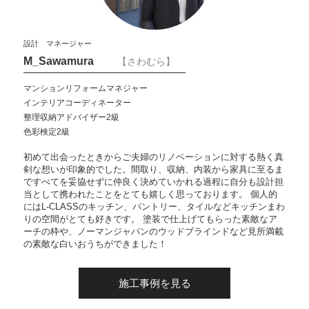
設計 マネージャー
M_Sawamura
【さわむら】
マンションリフォームマネジャー
インテリアコーディネーター
整理収納アドバイザー2級
色彩検定2級
初めて出会ったときからご夫婦のリノベーションに対する熱く真
剣な想いが印象的でした。間取り、収納、内装から家具に至るま
ですべてを妥協せずに仲良く決めていかれる過程に自分も設計担
当として携われたことをとても嬉しく思っております。 個人的
にはL-CLASSのキッチン、パントリー、タイルなどキッチンまわ
りの空間がとても好きです。 塗装で仕上げてもらった素敵なア
ーチの枠や、ノーマンジャパンのウッドブラインドなど見所満載
の素敵な白いおうちができました！
施工事例を見る