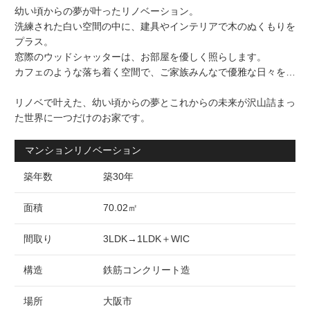
幼い頃からの夢が叶ったリノベーション。
洗練された白い空間の中に、建具やインテリアで木のぬくもりを
プラス。
窓際のウッドシャッターは、お部屋を優しく照らします。
カフェのような落ち着く空間で、ご家族みんなで優雅な日々を…
リノベで叶えた、幼い頃からの夢とこれからの未来が沢山詰まっ
た世界に一つだけのお家です。
マンションリノベーション
築年数
築30年
面積
70.02㎡
間取り
3LDK→1LDK＋WIC
構造
鉄筋コンクリート造
場所
大阪市