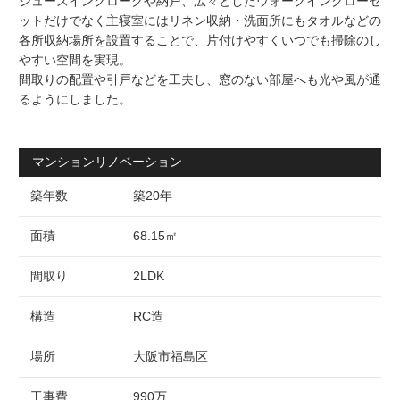
シューズインクロークや納戸、広々としたウォークインクローゼ
ットだけでなく主寝室にはリネン収納・洗面所にもタオルなどの
各所収納場所を設置することで、片付けやすくいつでも掃除のし
やすい空間を実現。
間取りの配置や引戸などを工夫し、窓のない部屋へも光や風が通
るようにしました。
マンションリノベーション
築年数
築20年
面積
68.15㎡
間取り
2LDK
構造
RC造
場所
大阪市福島区
工事費
990万